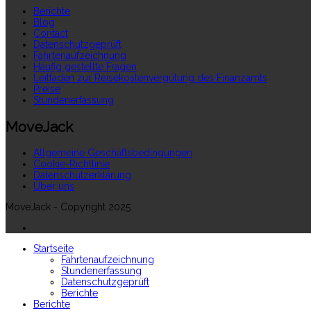
Berichte
Blog
Contact
Datenschutzgeprüft
Fahrtenaufzeichnung
Häufig gestellte Fragen
Leitfaden zur Reisekostenvergütung des Finanzamts
Preise
Stundenerfassung
MoveJack
Allgemeine Geschäftsbedingungen
Cookie-Richtlinie
Datenschutzerklärung
Über uns
MoveJack - Copyright 2025
Startseite
Fahrtenaufzeichnung
Stundenerfassung
Datenschutzgeprüft
Berichte
Berichte