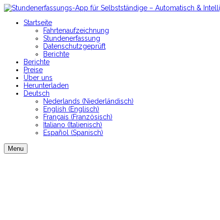
Startseite
Fahrtenaufzeichnung
Stundenerfassung
Datenschutzgeprüft
Berichte
Berichte
Preise
Über uns
Herunterladen
Deutsch
Nederlands
(
Niederländisch
)
English
(
Englisch
)
Français
(
Französisch
)
Italiano
(
Italienisch
)
Español
(
Spanisch
)
Menu