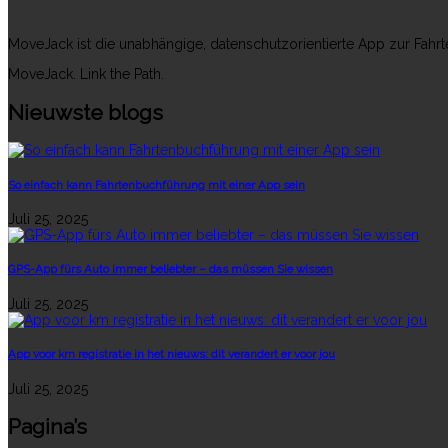
MoveJack ist die unabhängige, datenschutzorientierte App zur Fahr
MoveJack. Link the Path.
Nieuwste blogs
So einfach kann Fahrtenbuchführung mit einer App sein
Juli 25, 2025
GPS-App fürs Auto immer beliebter – das müssen Sie wissen
Juli 25, 2025
App voor km registratie in het nieuws: dit verandert er voor jou
Juli 25, 2025
Pagina’s